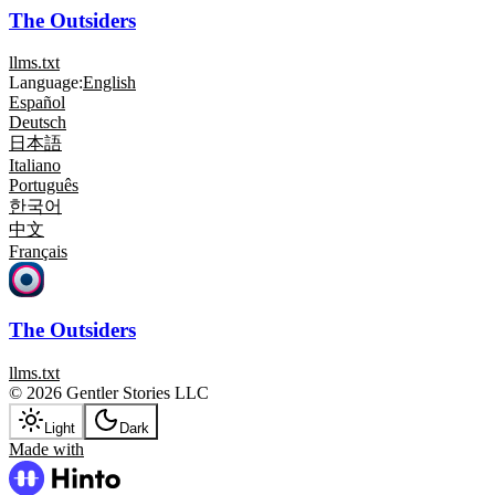
The Outsiders
llms.txt
Language:
English
Español
Deutsch
日本語
Italiano
Português
한국어
中文
Français
The Outsiders
llms.txt
© 2026 Gentler Stories LLC
Light
Dark
Made with