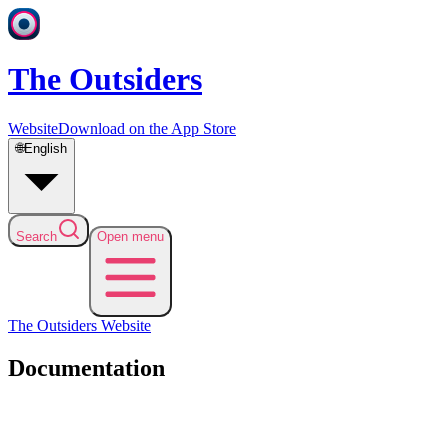
The Outsiders
Website
Download on the App Store
🌐
English
Search
Open menu
The Outsiders
Website
Documentation