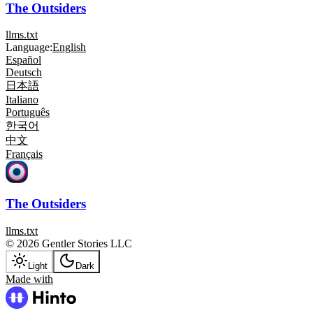
The Outsiders
llms.txt
Language:
English
Español
Deutsch
日本語
Italiano
Português
한국어
中文
Français
The Outsiders
llms.txt
© 2026 Gentler Stories LLC
Light
Dark
Made with