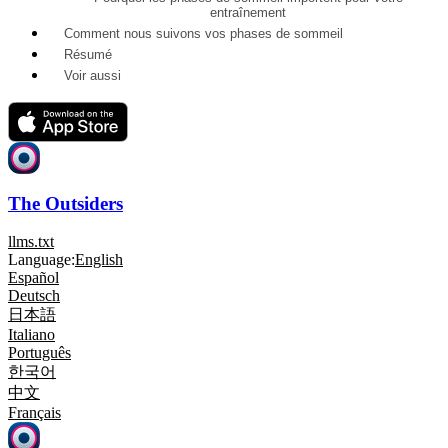
entraînement
Comment nous suivons vos phases de sommeil
Résumé
Voir aussi
The Outsiders
llms.txt
Language:
English
Español
Deutsch
日本語
Italiano
Português
한국어
中文
Français