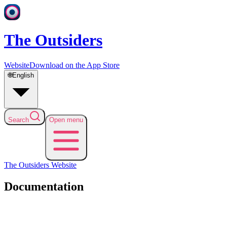
The Outsiders
Website
Download on the App Store
🌐
English
Search
Open menu
The Outsiders
Website
Documentation