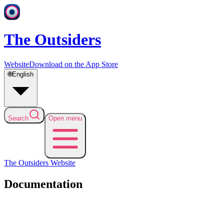
The Outsiders
Website
Download on the App Store
🌐
English
Search
Open menu
The Outsiders
Website
Documentation