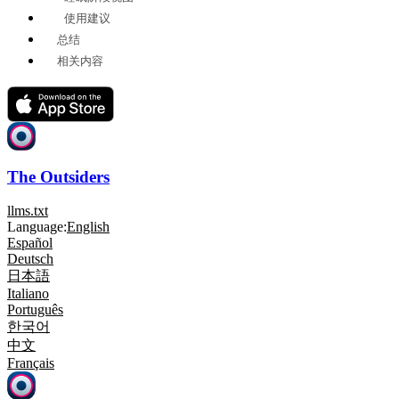
使用建议
总结
相关内容
The Outsiders
llms.txt
Language:
English
Español
Deutsch
日本語
Italiano
Português
한국어
中文
Français