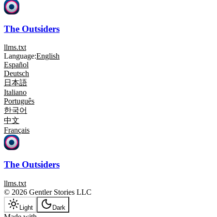
The Outsiders
llms.txt
Language:
English
Español
Deutsch
日本語
Italiano
Português
한국어
中文
Français
The Outsiders
llms.txt
© 2026 Gentler Stories LLC
Light
Dark
Made with