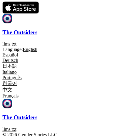
The Outsiders
llms.txt
Language:
English
Español
Deutsch
日本語
Italiano
Português
한국어
中文
Français
The Outsiders
llms.txt
© 2026 Gentler Stories LLC