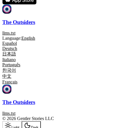
The Outsiders
llms.txt
Language:
English
Español
Deutsch
日本語
Italiano
Português
한국어
中文
Français
The Outsiders
llms.txt
© 2026 Gentler Stories LLC
Light
Dark