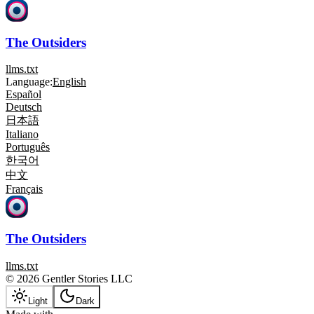
The Outsiders
llms.txt
Language:
English
Español
Deutsch
日本語
Italiano
Português
한국어
中文
Français
The Outsiders
llms.txt
© 2026 Gentler Stories LLC
Light
Dark