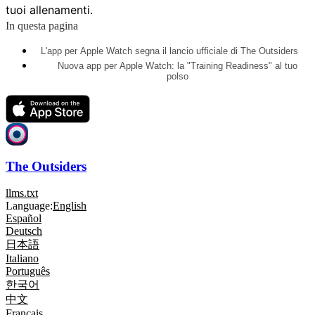
tuoi allenamenti.
In questa pagina
L'app per Apple Watch segna il lancio ufficiale di The Outsiders
Nuova app per Apple Watch: la "Training Readiness" al tuo
polso
The Outsiders
llms.txt
Language:
English
Español
Deutsch
日本語
Italiano
Português
한국어
中文
Français