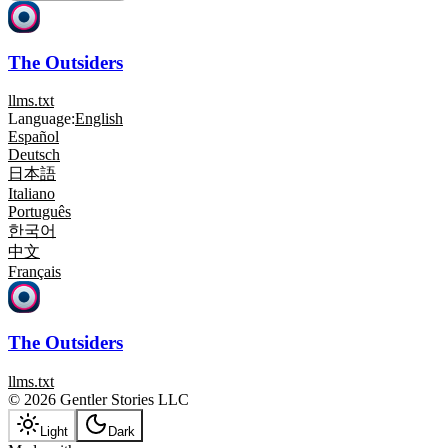
The Outsiders
llms.txt
Language:
English
Español
Deutsch
日本語
Italiano
Português
한국어
中文
Français
The Outsiders
llms.txt
© 2026 Gentler Stories LLC
Light
Dark