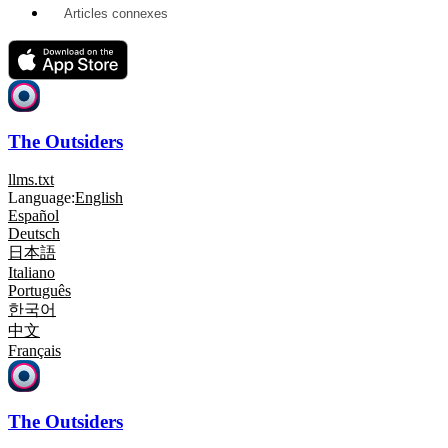
Articles connexes
The Outsiders
llms.txt
Language:
English
Español
Deutsch
日本語
Italiano
Português
한국어
中文
Français
The Outsiders