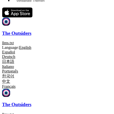
Verwandte Themen
The Outsiders
llms.txt
Language:
English
Español
Deutsch
日本語
Italiano
Português
한국어
中文
Français
The Outsiders